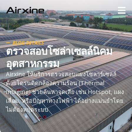
BLOG DETAILS
ตรวจสอบโซล่าเซลล์นิคม
อุตสาหกรรม
Airxine ให้บริการตรวจสอบแผงโซลาร์เซลล์
ด้วยโดรนติดกล้องความร้อน (Thermal
Imaging) ช่วยค้นหาจุดเสีย เช่น Hotspot, แผง
เสื่อม, หรือปัญหาทางไฟฟ้า ได้อย่างแม่นยำโดย
ไม่ต้องหยุดระบบ