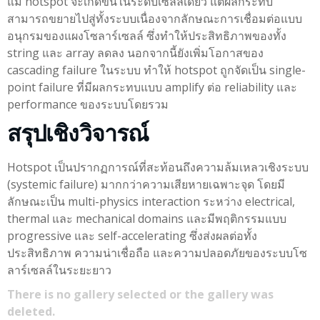
แม้ hotspot จะเกิดขึ้นในระดับเซลล์เดียว แต่ผลกระทบ
สามารถขยายไปสู่ทั้งระบบเนื่องจากลักษณะการเชื่อมต่อแบบ
อนุกรมของแผงโซลาร์เซลล์ ซึ่งทำให้ประสิทธิภาพของทั้ง
string และ array ลดลง นอกจากนี้ยังเพิ่มโอกาสของ
cascading failure ในระบบ ทำให้ hotspot ถูกจัดเป็น single-
point failure ที่มีผลกระทบแบบ amplify ต่อ reliability และ
performance ของระบบโดยรวม
สรุปเชิงวิจารณ์
Hotspot เป็นปรากฏการณ์ที่สะท้อนถึงความล้มเหลวเชิงระบบ
(systemic failure) มากกว่าความเสียหายเฉพาะจุด โดยมี
ลักษณะเป็น multi-physics interaction ระหว่าง electrical,
thermal และ mechanical domains และมีพฤติกรรมแบบ
progressive และ self-accelerating ซึ่งส่งผลต่อทั้ง
ประสิทธิภาพ ความน่าเชื่อถือ และความปลอดภัยของระบบโซ
ลาร์เซลล์ในระยะยาว
There is no gallery selected or the gallery was
deleted.