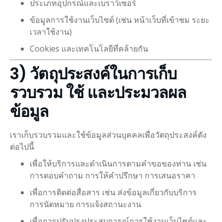
ประเภทอุปกรณ์และเบราว์เซอร์
ข้อมูลการใช้งานเว็บไซต์ (เช่น หน้าเว็บที่เข้าชม ระยะ
เวลาใช้งาน)
Cookies และเทคโนโลยีที่คล้ายกัน
3) วัตถุประสงค์ในการเก็บ
รวบรวม ใช้ และประมวลผล
ข้อมูล
เราเก็บรวบรวมและใช้ข้อมูลส่วนบุคคลเพื่อวัตถุประสงค์ดัง
ต่อไปนี้
เพื่อให้บริการและดำเนินการตามคำขอของท่าน เช่น
การตอบคำถาม การให้คำปรึกษา การเสนอราคา
เพื่อการติดต่อสื่อสาร เช่น ส่งข้อมูลเกี่ยวกับบริการ
การนัดหมาย การแจ้งสถานะงาน
เพื่อการปรับปรุงประสบการณ์การใช้งานเว็บไซต์และ