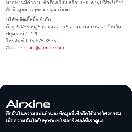
หากท่านมีคำถาม ข้อร้องเรียน หรือประสงค์จะใช้สิทธิเกี่ยว
กับข้อมูลส่วนบุคคล กรุณาติดต่อ
บริษัท ลิตเติ้ลบิ๊ก จำกัด
ที่อยู่: 60/33 หมู่ 5 ตำบลคลอง 5 อำเภอคลองหลวง จังหวัด
ปทุมธานี 12120
โทรศัพท์: 095-575-3575
อีเมล:
contact@airxine.com
ยึดมั่นในความแม่นยำและข้อมูลที่เชื่อถือได้ทางวิศวกรรม
เพื่อความมั่นใจกับทุกระบบโซลาร์เซลล์ที่เราดูแล