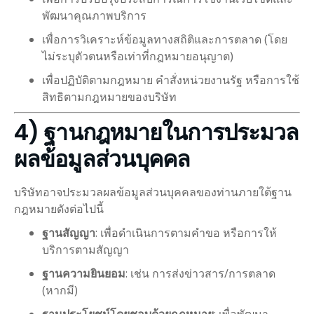
พัฒนาคุณภาพบริการ
เพื่อการวิเคราะห์ข้อมูลทางสถิติและการตลาด (โดย
ไม่ระบุตัวตนหรือเท่าที่กฎหมายอนุญาต)
เพื่อปฏิบัติตามกฎหมาย คำสั่งหน่วยงานรัฐ หรือการใช้
สิทธิตามกฎหมายของบริษัท
4) ฐานกฎหมายในการประมวล
ผลข้อมูลส่วนบุคคล
บริษัทอาจประมวลผลข้อมูลส่วนบุคคลของท่านภายใต้ฐาน
กฎหมายดังต่อไปนี้
ฐานสัญญา
: เพื่อดำเนินการตามคำขอ หรือการให้
บริการตามสัญญา
ฐานความยินยอม
: เช่น การส่งข่าวสาร/การตลาด
(หากมี)
ฐานประโยชน์โดยชอบด้วยกฎหมาย
: เพื่อพัฒนา