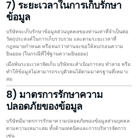
7) ระยะเวลาในการเก็บรักษา
ข้อมูล
บริษัทจะเก็บรักษาข้อมูลส่วนบุคคลของท่านเท่าที่จำเป็นต่อ
วัตถุประสงค์ในการเก็บรวบรวม และตามระยะเวลาที่
กฎหมายกำหนด หรือจนกว่าท่านจะขอให้ลบ/ถอนความ
ยินยอม (ในกรณีที่ใช้ฐานความยินยอม)
เมื่อพ้นระยะเวลาจัดเก็บ บริษัทจะดำเนินการลบ ทำลาย หรือ
ทำให้ข้อมูลไม่สามารถระบุตัวตนได้ตามมาตรฐานที่เหมาะ
สม
8) มาตรการรักษาความ
ปลอดภัยของข้อมูล
บริษัทมีมาตรการรักษาความปลอดภัยของข้อมูลส่วนบุคคล
ตามความเหมาะสม ทั้งด้านเทคนิคและการบริหารจัดการ
เช่น