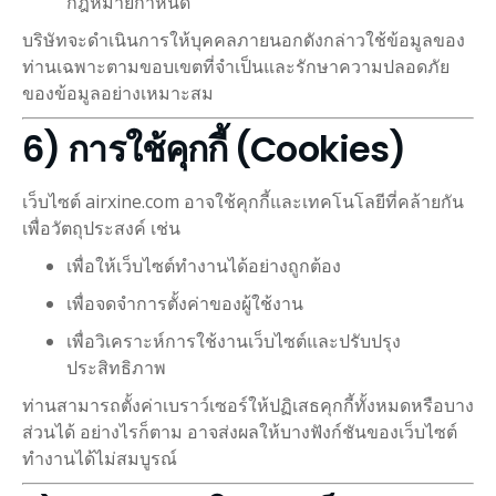
กฎหมายกำหนด
บริษัทจะดำเนินการให้บุคคลภายนอกดังกล่าวใช้ข้อมูลของ
ท่านเฉพาะตามขอบเขตที่จำเป็นและรักษาความปลอดภัย
ของข้อมูลอย่างเหมาะสม
6) การใช้คุกกี้ (Cookies)
เว็บไซต์ airxine.com อาจใช้คุกกี้และเทคโนโลยีที่คล้ายกัน
เพื่อวัตถุประสงค์ เช่น
เพื่อให้เว็บไซต์ทำงานได้อย่างถูกต้อง
เพื่อจดจำการตั้งค่าของผู้ใช้งาน
เพื่อวิเคราะห์การใช้งานเว็บไซต์และปรับปรุง
ประสิทธิภาพ
ท่านสามารถตั้งค่าเบราว์เซอร์ให้ปฏิเสธคุกกี้ทั้งหมดหรือบาง
ส่วนได้ อย่างไรก็ตาม อาจส่งผลให้บางฟังก์ชันของเว็บไซต์
ทำงานได้ไม่สมบูรณ์