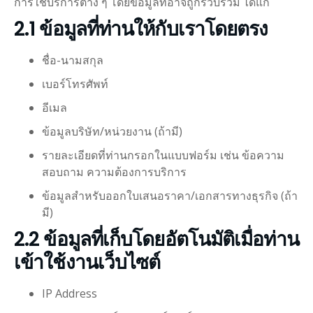
การใช้บริการต่าง ๆ โดยข้อมูลที่อาจถูกรวบรวม ได้แก่
2.1 ข้อมูลที่ท่านให้กับเราโดยตรง
ชื่อ-นามสกุล
เบอร์โทรศัพท์
อีเมล
ข้อมูลบริษัท/หน่วยงาน (ถ้ามี)
รายละเอียดที่ท่านกรอกในแบบฟอร์ม เช่น ข้อความ
สอบถาม ความต้องการบริการ
ข้อมูลสำหรับออกใบเสนอราคา/เอกสารทางธุรกิจ (ถ้า
มี)
2.2 ข้อมูลที่เก็บโดยอัตโนมัติเมื่อท่าน
เข้าใช้งานเว็บไซต์
IP Address