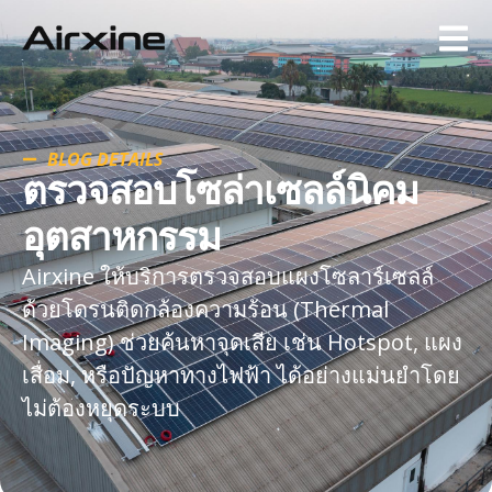
BLOG DETAILS
ตรวจสอบโซล่าเซลล์นิคม
อุตสาหกรรม
Airxine ให้บริการตรวจสอบแผงโซลาร์เซลล์
ด้วยโดรนติดกล้องความร้อน (Thermal
Imaging) ช่วยค้นหาจุดเสีย เช่น Hotspot, แผง
เสื่อม, หรือปัญหาทางไฟฟ้า ได้อย่างแม่นยำโดย
ไม่ต้องหยุดระบบ