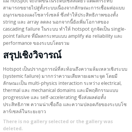
แม้ hotspot จะเกิดขึ้นในระดับเซลล์เดียว แต่ผลกระทบ
สามารถขยายไปสู่ทั้งระบบเนื่องจากลักษณะการเชื่อมต่อแบบ
อนุกรมของแผงโซลาร์เซลล์ ซึ่งทำให้ประสิทธิภาพของทั้ง
string และ array ลดลง นอกจากนี้ยังเพิ่มโอกาสของ
cascading failure ในระบบ ทำให้ hotspot ถูกจัดเป็น single-
point failure ที่มีผลกระทบแบบ amplify ต่อ reliability และ
performance ของระบบโดยรวม
สรุปเชิงวิจารณ์
Hotspot เป็นปรากฏการณ์ที่สะท้อนถึงความล้มเหลวเชิงระบบ
(systemic failure) มากกว่าความเสียหายเฉพาะจุด โดยมี
ลักษณะเป็น multi-physics interaction ระหว่าง electrical,
thermal และ mechanical domains และมีพฤติกรรมแบบ
progressive และ self-accelerating ซึ่งส่งผลต่อทั้ง
ประสิทธิภาพ ความน่าเชื่อถือ และความปลอดภัยของระบบโซ
ลาร์เซลล์ในระยะยาว
There is no gallery selected or the gallery was
deleted.