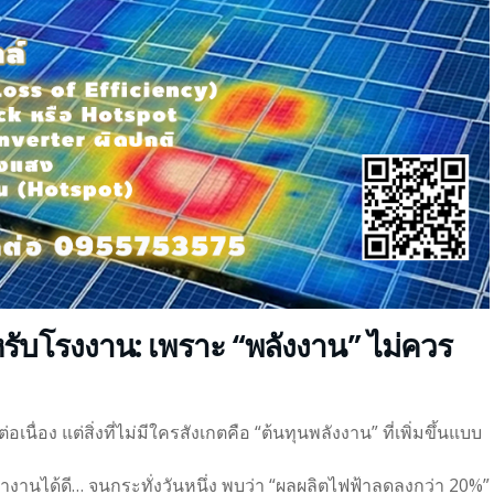
ับโรงงาน: เพราะ “พลังงาน” ไม่ควร
นื่อง แต่สิ่งที่ไม่มีใครสังเกตคือ “ต้นทุนพลังงาน” ที่เพิ่มขึ้นแบบ
งทำงานได้ดี… จนกระทั่งวันหนึ่ง พบว่า “ผลผลิตไฟฟ้าลดลงกว่า 20%”