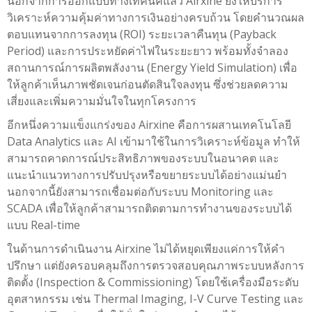
นอกจากการออกแบบทางเทคนิคแล้ว
Airxine
ยังให้บริการ
วิเคราะห์ความคุ้มค่าทางการเงินอย่างครบถ้วน โดยคำนวณผล
ตอบแทนจากการลงทุน (ROI) ระยะเวลาคืนทุน (Payback
Period) และการประหยัดค่าไฟในระยะยาว พร้อมทั้งจำลอง
สถานการณ์การผลิตพลังงาน (Energy Yield Simulation) เพื่อ
ให้ลูกค้าเห็นภาพชัดเจนก่อนตัดสินใจลงทุน ซึ่งช่วยลดความ
เสี่ยงและเพิ่มความมั่นใจในทุกโครงการ
อีกหนึ่งความแข็งแกร่งของ
Airxine
คือการผสานเทคโนโลยี
Data Analytics และ AI เข้ามาใช้ในการวิเคราะห์ข้อมูล ทำให้
สามารถคาดการณ์ประสิทธิภาพของระบบในอนาคต และ
แนะนำแนวทางการปรับปรุงหรือขยายระบบได้อย่างแม่นยำ
นอกจากนี้ยังสามารถเชื่อมต่อกับระบบ Monitoring และ
SCADA เพื่อให้ลูกค้าสามารถติดตามการทำงานของระบบได้
แบบ Real-time
ในด้านการดำเนินงาน
Airxine
ไม่ได้หยุดเพียงแค่การให้คำ
ปรึกษา แต่ยังครอบคลุมถึงการตรวจสอบคุณภาพระบบหลังการ
ติดตั้ง (Inspection & Commissioning) โดยใช้เครื่องมือระดับ
อุตสาหกรรม เช่น Thermal Imaging, I-V Curve Testing และ