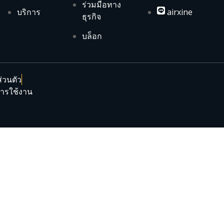
ร่วมมือทาง
บริการ
airxine
ธุรกิจ
บล็อก
่วนตัว
การใช้งาน