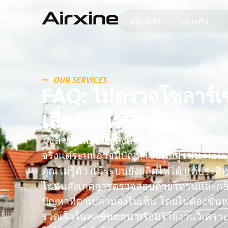
หน้าหลัก
เกี่ยวกับ
OUR SERVICES
FAQ: ไม่ตรวจโซลาร์เ
เสี่ยงอะไรบ้าง?
โซลาร์เซลล์บนหลังคาบ้านคือการลงทุนระย
จริงแต่ระบบอาจมีปัญหาซ่อนอยู่ เช่น Hotsp
คุณไม่รู้ตัว แม้ระบบยังผลิตไฟได้ แต่ประ
ไม่ทันสังเกตการตรวจสอบด้วยโดรนและกล้
ปัญหาที่ตาเปล่ามองไม่เห็น โดยไม่ต้องขึ้
รวดเร็วในทุกขั้นตอน พร้อมรายงานวิเคราะห์ท