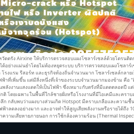
หวัดตรัง Airxine ให้บริการตรวจสอบแผงโซลาร์เซลล์ด้วยโดรนติด
า ได้อย่างแม่นยำโดยไม่ต้องหยุดระบบ บริการตรวจสอบแผงโซลาร์เซลล
ล โรงแรม รีสอร์ท และธุรกิจท้องถิ่นจำนวนมาก โซลาร์เซลล์กลา
ฟ้าที่เพิ่มขึ้น แต่มีสิ่งหนึ่งที่เจ้าของระบบจำนวนมากมองข้าม คื
นพลังงานแสงแดดให้เป็นไฟฟ้า ซึ่งเหมาะกับตรังที่มีแดดตลอดปี แต
กติ โดยเฉพาะในพื้นที่ใกล้ชายฝั่งหรือโรงงานที่มีไอเคมีและคร
ชิงลึก กลับพบว่าแผงบางส่วนเกิด Hotspot มีคราบเกลือและความชื
ิตไฟฟ้าลดลงอย่างมาก และอาจทำให้สูญเสียพลังงานหรือรายได้ถึ
าความเสียหายภายนอก การใช้กล้องความร้อน (Thermal Inspection