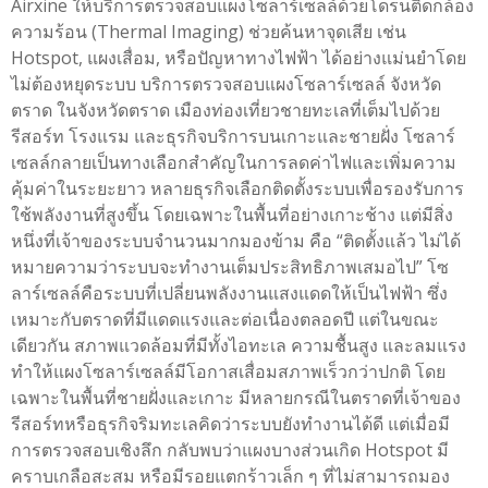
Airxine ให้บริการตรวจสอบแผงโซลาร์เซลล์ด้วยโดรนติดกล้อง
ความร้อน (Thermal Imaging) ช่วยค้นหาจุดเสีย เช่น
Hotspot, แผงเสื่อม, หรือปัญหาทางไฟฟ้า ได้อย่างแม่นยำโดย
ไม่ต้องหยุดระบบ บริการตรวจสอบแผงโซลาร์เซลล์ จังหวัด
ตราด ในจังหวัดตราด เมืองท่องเที่ยวชายทะเลที่เต็มไปด้วย
รีสอร์ท โรงแรม และธุรกิจบริการบนเกาะและชายฝั่ง โซลาร์
เซลล์กลายเป็นทางเลือกสำคัญในการลดค่าไฟและเพิ่มความ
คุ้มค่าในระยะยาว หลายธุรกิจเลือกติดตั้งระบบเพื่อรองรับการ
ใช้พลังงานที่สูงขึ้น โดยเฉพาะในพื้นที่อย่างเกาะช้าง แต่มีสิ่ง
หนึ่งที่เจ้าของระบบจำนวนมากมองข้าม คือ “ติดตั้งแล้ว ไม่ได้
หมายความว่าระบบจะทำงานเต็มประสิทธิภาพเสมอไป” โซ
ลาร์เซลล์คือระบบที่เปลี่ยนพลังงานแสงแดดให้เป็นไฟฟ้า ซึ่ง
เหมาะกับตราดที่มีแดดแรงและต่อเนื่องตลอดปี แต่ในขณะ
เดียวกัน สภาพแวดล้อมที่มีทั้งไอทะเล ความชื้นสูง และลมแรง
ทำให้แผงโซลาร์เซลล์มีโอกาสเสื่อมสภาพเร็วกว่าปกติ โดย
เฉพาะในพื้นที่ชายฝั่งและเกาะ มีหลายกรณีในตราดที่เจ้าของ
รีสอร์ทหรือธุรกิจริมทะเลคิดว่าระบบยังทำงานได้ดี แต่เมื่อมี
การตรวจสอบเชิงลึก กลับพบว่าแผงบางส่วนเกิด Hotspot มี
คราบเกลือสะสม หรือมีรอยแตกร้าวเล็ก ๆ ที่ไม่สามารถมอง