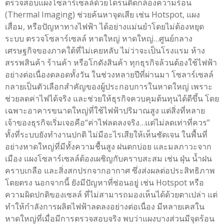
ตรวจสอบแผงโซลาร์เซลล์ด้วยโดรนติดกล้องความร้อน
(Thermal Imaging) ช่วยค้นหาจุดเสีย เช่น Hotspot, แผง
เสื่อม, หรือปัญหาทางไฟฟ้า ได้อย่างแม่นยำโดยไม่ต้องหยุด
ระบบ ตรวจโซลาร์เซลล์ หาดใหญ่ หาดใหญ่…ศูนย์กลาง
เศรษฐกิจของภาคใต้ที่ไม่เคยหลับ ไม่ว่าจะเป็นโรงแรม ห้าง
สรรพสินค้า ร้านค้า หรือโกดังสินค้า ทุกธุรกิจล้วนต้องใช้ไฟฟ้า
อย่างต่อเนื่องตลอดทั้งวัน ในช่วงหลายปีที่ผ่านมา โซลาร์เซลล์
กลายเป็นตัวเลือกสำคัญของผู้ประกอบการในหาดใหญ่ เพราะ
ช่วยลดค่าไฟได้จริง และช่วยให้ธุรกิจควบคุมต้นทุนได้ดีขึ้น โดย
เฉพาะอาคารขนาดใหญ่ที่ใช้ไฟฟ้าปริมาณสูง แต่สิ่งที่หลาย
เจ้าของธุรกิจเริ่มเจอคือ“ค่าไฟลดลงจริง…แต่ไม่ลดเท่าที่ควร”
ทั้งที่ระบบยังทำงานปกติ ไม่มีอะไรเสียให้เห็นชัดเจน ในพื้นที่
อย่างหาดใหญ่ที่มีทั้งความชื้นสูง ฝนตกบ่อย และมลภาวะจาก
เมือง แผงโซลาร์เซลล์ต้องเผชิญกับคราบสะสม เช่น ฝุ่น น้ำฝน
คราบเกลือ และสิ่งสกปรกจากอากาศ ซึ่งส่งผลต่อประสิทธิภาพ
โดยตรง นอกจากนี้ ยังมีปัญหาที่ซ่อนอยู่ เช่น Hotspot หรือ
ความผิดปกติของเซลล์ ที่ไม่สามารถมองเห็นได้ด้วยตาเปล่า แต่
ทำให้กำลังการผลิตไฟฟ้าลดลงอย่างต่อเนื่อง มีหลายเคสใน
หาดใหญ่ที่เมื่อมีการตรวจสอบจริง พบว่าแผงบางส่วนมีจุดร้อน