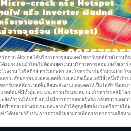
หวัดตาก Airxine ให้บริการตรวจสอบแผงโซลาร์เซลล์ด้วยโดรนติด
า ได้อย่างแม่นยำโดยไม่ต้องหยุดระบบ บริการตรวจสอบแผงโซลาร์เซล
ั้งโรงงาน โลจิสติกส์ ฟาร์มเกษตร และโซลาร์ฟาร์มจำนวนมาก โซ
เพราะศักยภาพของแสงแดดที่แรงและต่อเนื่อง แต่มีสิ่งหนึ่งที่เจ้า
ร์เซลล์คือระบบที่เปลี่ยนพลังงานแสงแดดให้เป็นไฟฟ้า ซึ่งเหมา
วดล้อมที่มีทั้งฝุ่น ลม และความร้อนสะสม แผงโซลาร์เซลล์มีโอกา
ะบบยังทำงานได้ปกติ แต่เมื่อมีการตรวจสอบเชิงลึก กลับพบว่าแผงบ
ตไฟฟ้าลดลงอย่างชัดเจน และอาจทำให้สูญเสียพลังงานหรือรายได้มา
ทำได้หลายวิธี เช่น การตรวจด้วยสายตาเพื่อตรวจหาความเสียห