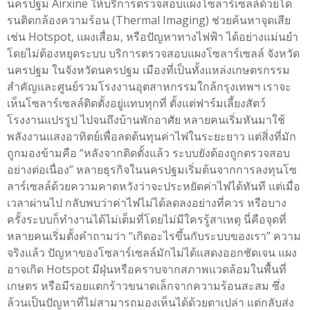
นครปฐม Airxine ให้บริการตรวจสอบแผงโซลาร์เซลล์ด้วยโด
รนติดกล้องความร้อน (Thermal Imaging) ช่วยค้นหาจุดเสีย
เช่น Hotspot, แผงเสื่อม, หรือปัญหาทางไฟฟ้า ได้อย่างแม่นยำ
โดยไม่ต้องหยุดระบบ บริการตรวจสอบแผงโซลาร์เซลล์ จังหวัด
นครปฐม ในจังหวัดนครปฐม เมืองที่เป็นทั้งแหล่งเกษตรกรรม
สำคัญและศูนย์รวมโรงงานอุตสาหกรรมใกล้กรุงเทพฯ เราจะ
เห็นโซลาร์เซลล์ติดตั้งอยู่แทบทุกที่ ตั้งแต่ฟาร์มเลี้ยงสัตว์
โรงงานแปรรูป ไปจนถึงบ้านพักอาศัย หลายคนเริ่มหันมาใช้
พลังงานแสงอาทิตย์เพื่อลดต้นทุนค่าไฟในระยะยาว แต่สิ่งที่มัก
ถูกมองข้ามคือ “หลังจากติดตั้งแล้ว ระบบยังต้องถูกตรวจสอบ
อย่างต่อเนื่อง” หลายธุรกิจในนครปฐมเริ่มต้นจากการลงทุนโซ
ลาร์เซลล์ด้วยความคาดหวังว่าจะประหยัดค่าไฟได้ทันที แต่เมื่อ
เวลาผ่านไป กลับพบว่าค่าไฟไม่ได้ลดลงอย่างที่ควร หรือบาง
ครั้งระบบก็ทำงานได้ไม่เต็มที่โดยไม่มีใครรู้สาเหตุ นี่คือจุดที่
หลายคนเริ่มตั้งคำถามว่า “เกิดอะไรขึ้นกับระบบของเรา” ความ
จริงแล้ว ปัญหาของโซลาร์เซลล์มักไม่ได้แสดงออกชัดเจน แผง
อาจเกิด Hotspot มีฝุ่นหรือคราบจากสภาพแวดล้อมในพื้นที่
เกษตร หรือมีรอยแตกร้าวขนาดเล็กจากความร้อนสะสม ซึ่ง
ล้วนเป็นปัญหาที่ไม่สามารถมองเห็นได้ด้วยตาเปล่า แต่กลับส่ง